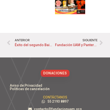
ANTERIOR
SIGUIENTE
Éxito del segundo Baile a Beneficio del alumnado de la Metropolitana, presentado por Fundación UAM, rumbo a los 50 años de la Universidad Autónoma Metropolitana
Fundación UAM y Panteras de regreso a casa
DONACIONES
Aviso de Privacidad
Políticas de cancelación
CONTÁCTANOS
55 2193 8897
contacto@fundacionuam.org