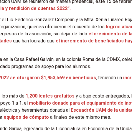
dación UAM se reunieron de manera presencial, este 15 de febrero
ia y rendición de cuentas 2022”.
 el Lic. Federico González Compeán y la Mtra. Xenia Linares Roja
 organización, quienes ofrecieron el recuento de los
logros alca
egresos de la asociación, sin dejar de lado
el crecimiento de 
ntades
que han logrado que
el incremento de beneficiados ha
a en la Casa Rafael Galván, en la colonia Roma de la CDMX, cele
lidado programas de apoyo para los alumnos.
20
22
se otorgaron $
1,953,569
en beneficios
, teniendo un
inc
n los más de
1,200 lentes gratuitos
y a bajo costo entregados,
poyo 1 a 1, el
mobiliario donado para el equipamiento de in
a eléctrica y herramientas donada al
Escuadrón UAM de la unida
ar
equipos de cómputo
a finales de este mismo mes.
ldo García, egresado de la Licenciatura en Economía de la Unid