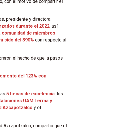
, con el motivo de compartir el
s, presidente y directora
nzados durante el 2022
, así
la comunidad de miembros
ya sido del 390%
con respecto al
braron el hecho de que, a pasos
remento del 123% con
 las
5 becas de excelencia
, los
stalaciones UAM Lerma y
d
Azcapotzalco
y el
ad Azcapotzalco, compartió que el